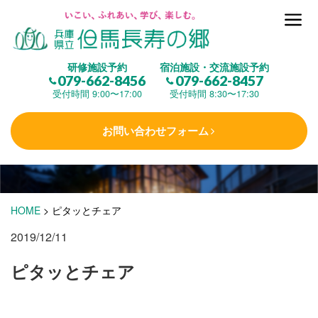
但馬長寿の郷とは
研修施設予約
宿泊施設・交流施設予約
079-662-8456
079-662-8457
集 う
(研修施設)
受付時間 9:00〜17:00
受付時間 8:30〜17:30
お問い合わせフォーム
楽しむ
(交流施設・事業)
学 ぶ
(健康福祉)
HOME
>
ピタッとチェア
2019/12/11
泊まる
(宿泊)
ピタッとチェア