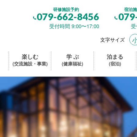
研修施設予約
宿泊施
079-662-8456
079
受付時間 9:00〜17:00
受
文字サイズ
楽しむ
学 ぶ
泊まる
(交流施設・事業)
(健康福祉)
(宿泊)