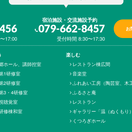
宿泊施設・交流施設予約
8456
079-662-8457
お
〜17:00
受付時間 8:30〜17:30
う
楽しむ
郷ホール、講師控室
レストラン棟広間
第1研修室
音楽堂
第2研修室
ふれあい工房（陶芸室、木
第3・4研修室
ふるさと庵
視聴覚室
レストラン
研修棟和室
ギャラリー「温（ぬくもり
くつろぎホール