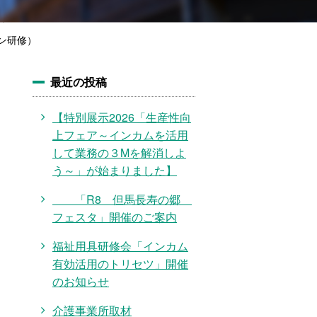
ン研修）
最近の投稿
【特別展示2026「生産性向
上フェア～インカムを活用
して業務の３Mを解消しよ
う～」が始まりました】
「R8 但馬長寿の郷
フェスタ」開催のご案内
福祉用具研修会「インカム
有効活用のトリセツ」開催
のお知らせ
介護事業所取材