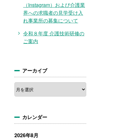
（Instagram）および介護業
界への求職者の見学受け入
れ事業所の募集について
令和８年度 介護技術研修の
ご案内
アーカイブ
ア
ー
カ
イ
ブ
カレンダー
2026年8月