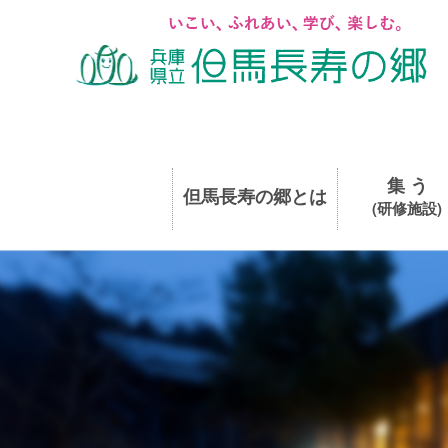
集 う
但馬長寿の郷とは
(研修施設)