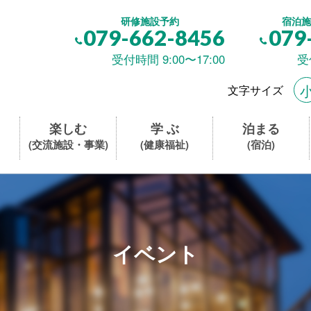
研修施設予約
宿泊施
079-662-8456
079
受付時間 9:00〜17:00
受
文字サイズ
楽しむ
学 ぶ
泊まる
(交流施設・事業)
(健康福祉)
(宿泊)
イベント