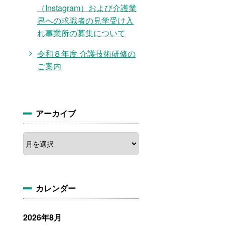
（Instagram）および介護業
界への求職者の見学受け入
れ事業所の募集について
令和８年度 介護技術研修の
ご案内
アーカイブ
ア
ー
カ
イ
ブ
カレンダー
2026年8月