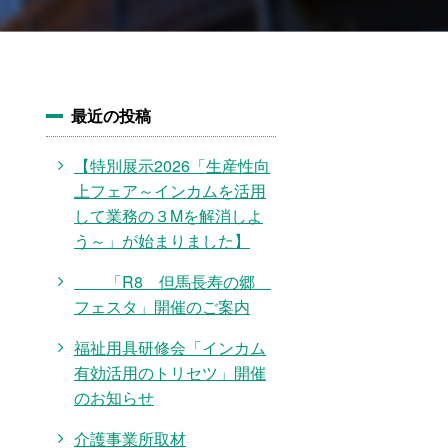
最近の投稿
【特別展示2026「生産性向
上フェア～インカムを活用
して業務の３Mを解消しよ
う～」が始まりました】
「R8 但馬長寿の郷
フェスタ」開催のご案内
福祉用具研修会「インカム
有効活用のトリセツ」開催
のお知らせ
介護事業所取材