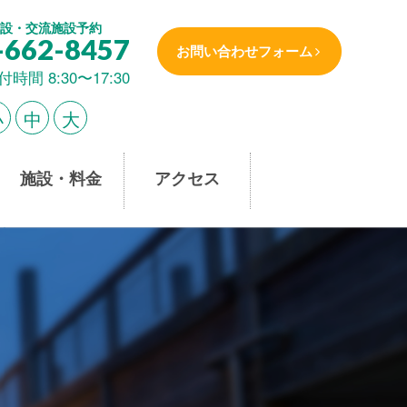
設・交流施設予約
-662-8457
お問い合わせフォーム
付時間 8:30〜17:30
小
中
大
施設・料金
アクセス