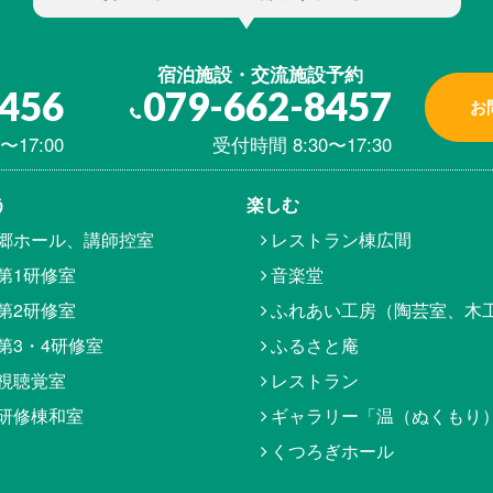
宿泊施設・交流施設予約
8456
079-662-8457
お
〜17:00
受付時間 8:30〜17:30
う
楽しむ
郷ホール、講師控室
レストラン棟広間
第1研修室
音楽堂
第2研修室
ふれあい工房（陶芸室、木
第3・4研修室
ふるさと庵
視聴覚室
レストラン
研修棟和室
ギャラリー「温（ぬくもり
くつろぎホール