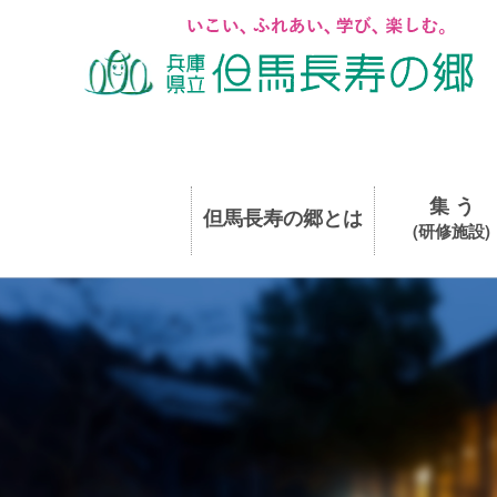
集 う
但馬長寿の郷とは
(研修施設)