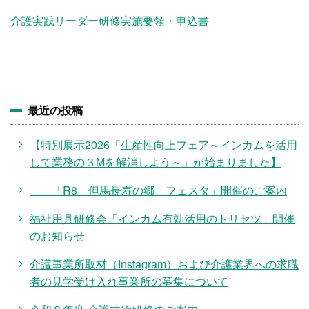
施設・料金
介護実践リーダー研修実施要領・申込書
アクセス
最近の投稿
【特別展示2026「生産性向上フェア～インカムを活用
して業務の３Mを解消しよう～」が始まりました】
「R8 但馬長寿の郷 フェスタ」開催のご案内
福祉用具研修会「インカム有効活用のトリセツ」開催
のお知らせ
介護事業所取材（Instagram）および介護業界への求職
者の見学受け入れ事業所の募集について