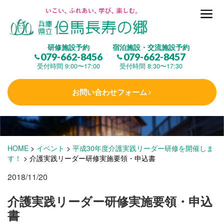
但馬長寿の郷とは
研修施設予約
宿泊施設・交流施設予約
079-662-8456
079-662-8457
集 う
(研修施設)
受付時間 9:00〜17:00
受付時間 8:30〜17:30
お問い合わせフォーム
楽しむ
(交流施設・事業)
学 ぶ
(健康福祉)
HOME
>
イベント
>
平成30年度介護実践リーダー研修を開催しま
す！
>
介護実践リーダー研修実施要領・申込書
2018/11/20
泊まる
(宿泊)
介護実践リーダー研修実施要領・申込
書