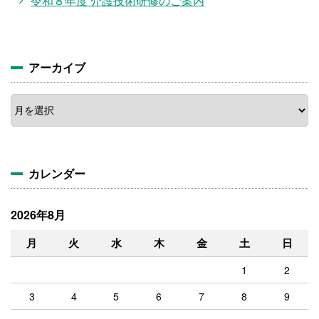
令和８年度 介護技術研修のご案内
アーカイブ
ア
ー
カ
イ
ブ
カレンダー
2026年8月
月
火
水
木
金
土
日
1
2
3
4
5
6
7
8
9