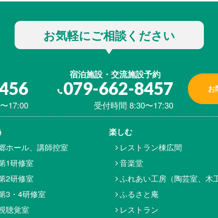
お気軽にご相談ください
宿泊施設・交流施設予約
8456
079-662-8457
お
〜17:00
受付時間 8:30〜17:30
う
楽しむ
郷ホール、講師控室
レストラン棟広間
第1研修室
音楽堂
第2研修室
ふれあい工房（陶芸室、木
第3・4研修室
ふるさと庵
視聴覚室
レストラン