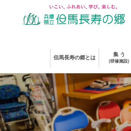
集 う
但馬長寿の郷とは
(研修施設)