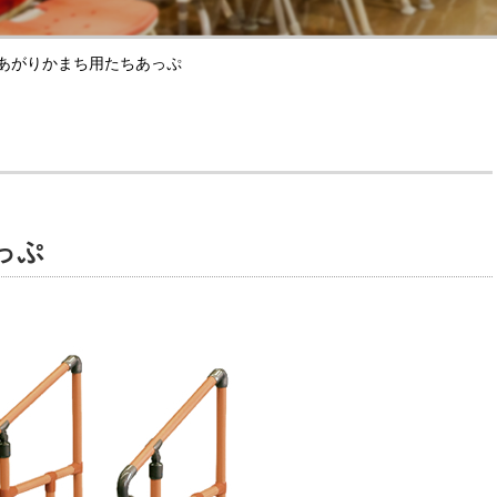
あがりかまち用たちあっぷ
っぷ