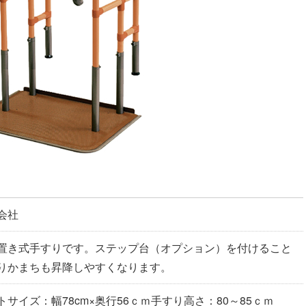
会社
置き式手すりです。ステップ台（オプション）を付けること
りかまちも昇降しやすくなります。
サイズ：幅78cm×奥行56ｃｍ手すり高さ：80～85ｃｍ