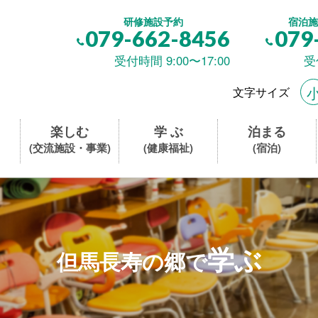
研修施設予約
宿泊施
079-662-8456
079
受付時間 9:00〜17:00
受
文字サイズ
楽しむ
学 ぶ
泊まる
(交流施設・事業)
(健康福祉)
(宿泊)
学ぶ
但馬長寿の郷で