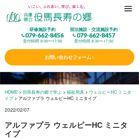
但馬長寿の郷とは
研修施設予約
宿泊施設・交流施設予約
079-662-8456
079-662-8457
集 う
(研修施設)
受付時間 9:00〜17:00
受付時間 8:30〜17:30
お問い合わせフォーム
楽しむ
(交流施設・事業)
学 ぶ
(健康福祉)
HOME
>
但馬長寿の郷で学ぶ
>
福祉用具
>
ウェルピーHC ミニタ
イプ
>
アルファプラ ウェルピーHC ミニタイプ
2022/02/07
泊まる
(宿泊)
アルファプラ ウェルピーHC ミニタ
イプ