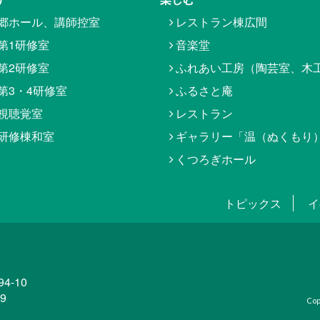
郷ホール、講師控室
レストラン棟広間
第1研修室
音楽堂
第2研修室
ふれあい工房（陶芸室、木
第3・4研修室
ふるさと庵
視聴覚室
レストラン
研修棟和室
ギャラリー「温（ぬくもり
くつろぎホール
トピックス
イ
4-10
59
Cop