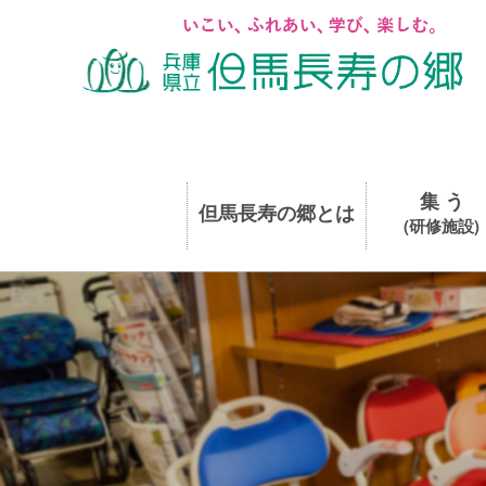
集 う
但馬長寿の郷とは
(研修施設)