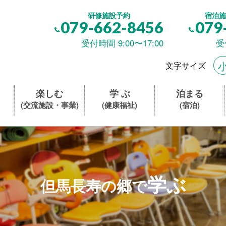
研修施設予約
宿泊施
079-662-8456
079
受付時間 9:00〜17:00
受
文字サイズ
楽しむ
学 ぶ
泊まる
(交流施設・事業)
(健康福祉)
(宿泊)
学ぶ
但馬長寿の郷で