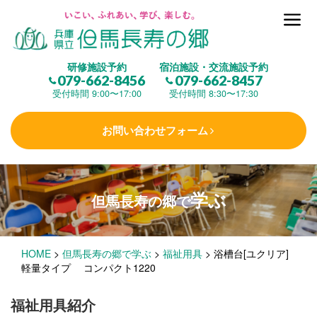
但馬長寿の郷とは
研修施設予約
宿泊施設・交流施設予約
079-662-8456
079-662-8457
集 う
(研修施設)
受付時間 9:00〜17:00
受付時間 8:30〜17:30
お問い合わせフォーム
楽しむ
(交流施設・事業)
学ぶ
但馬長寿の郷で
学 ぶ
(健康福祉)
HOME
>
但馬長寿の郷で学ぶ
>
福祉用具
>
浴槽台[ユクリア]
泊まる
(宿泊)
軽量タイプ コンパクト1220
福祉用具紹介