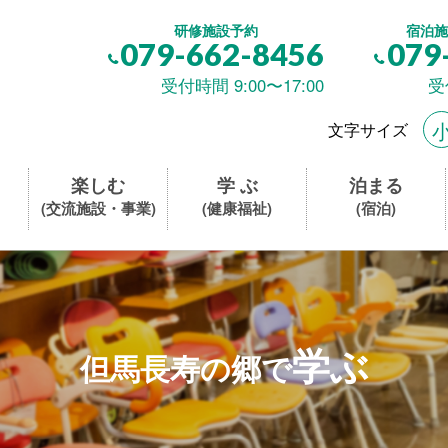
研修施設予約
宿泊施
079-662-8456
079
受付時間 9:00〜17:00
受
文字サイズ
楽しむ
学 ぶ
泊まる
(交流施設・事業)
(健康福祉)
(宿泊)
学ぶ
但馬長寿の郷で