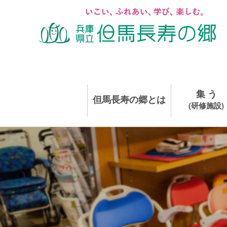
集 う
但馬長寿の郷とは
(研修施設)