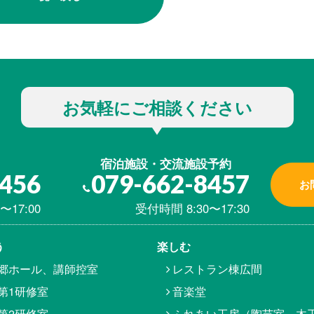
お気軽にご相談ください
宿泊施設・交流施設予約
8456
079-662-8457
お
〜17:00
受付時間 8:30〜17:30
う
楽しむ
郷ホール、講師控室
レストラン棟広間
第1研修室
音楽堂
第2研修室
ふれあい工房（陶芸室、木