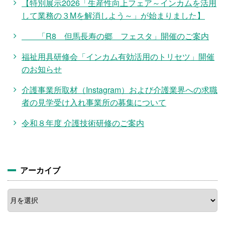
【特別展示2026「生産性向上フェア～インカムを活用
して業務の３Mを解消しよう～」が始まりました】
「R8 但馬長寿の郷 フェスタ」開催のご案内
福祉用具研修会「インカム有効活用のトリセツ」開催
のお知らせ
介護事業所取材（Instagram）および介護業界への求職
者の見学受け入れ事業所の募集について
令和８年度 介護技術研修のご案内
アーカイブ
ア
ー
カ
イ