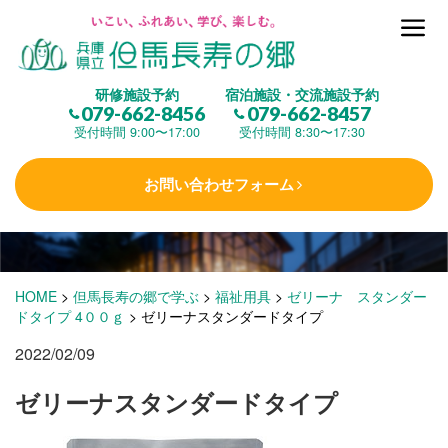
但馬長寿の郷とは
研修施設予約
宿泊施設・交流施設予約
079-662-8456
079-662-8457
集 う
(研修施設)
受付時間 9:00〜17:00
受付時間 8:30〜17:30
お問い合わせフォーム
楽しむ
(交流施設・事業)
学 ぶ
(健康福祉)
HOME
>
但馬長寿の郷で学ぶ
>
福祉用具
>
ゼリーナ スタンダー
ドタイプ 4００ｇ
>
ゼリーナスタンダードタイプ
2022/02/09
泊まる
(宿泊)
ゼリーナスタンダードタイプ