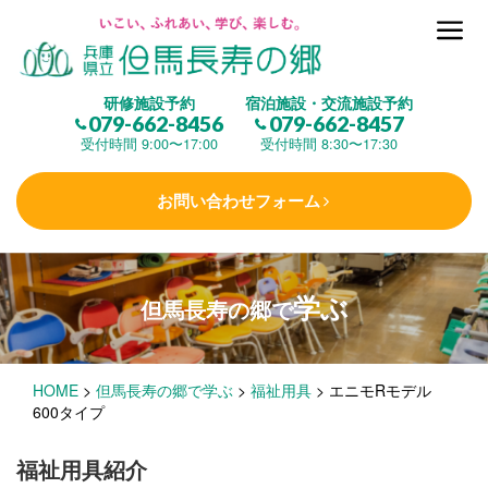
但馬長寿の郷とは
研修施設予約
宿泊施設・交流施設予約
079-662-8456
079-662-8457
集 う
(研修施設)
受付時間 9:00〜17:00
受付時間 8:30〜17:30
お問い合わせフォーム
楽しむ
(交流施設・事業)
学ぶ
但馬長寿の郷で
学 ぶ
(健康福祉)
HOME
>
但馬長寿の郷で学ぶ
>
福祉用具
>
エニモRモデル
泊まる
(宿泊)
600タイプ
福祉用具紹介