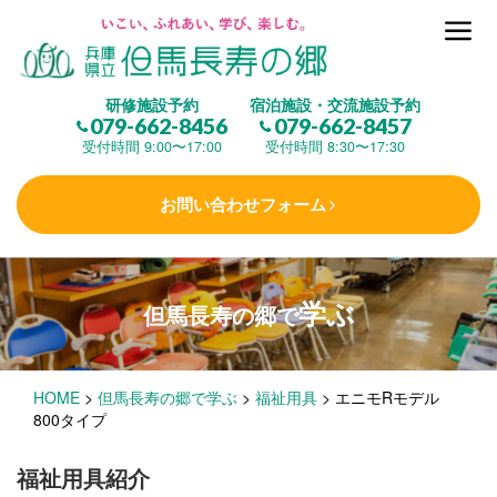
但馬長寿の郷とは
研修施設予約
宿泊施設・交流施設予約
079-662-8456
079-662-8457
集 う
(研修施設)
受付時間 9:00〜17:00
受付時間 8:30〜17:30
お問い合わせフォーム
楽しむ
(交流施設・事業)
学ぶ
但馬長寿の郷で
学 ぶ
(健康福祉)
HOME
>
但馬長寿の郷で学ぶ
>
福祉用具
>
エニモRモデル
泊まる
(宿泊)
800タイプ
福祉用具紹介