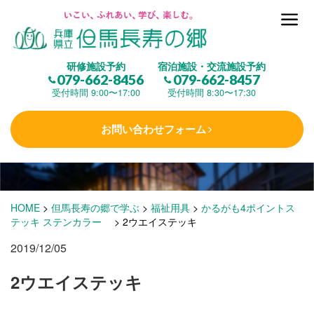
但馬長寿の郷とは
研修施設予約
宿泊施設・交流施設予約
079-662-8456
079-662-8457
集 う
(研修施設)
受付時間 9:00〜17:00
受付時間 8:30〜17:30
お問い合わせフォーム
楽しむ
(交流施設・事業)
学 ぶ
(健康福祉)
HOME
>
但馬長寿の郷で学ぶ
>
福祉用具
>
かるがも4ポイントス
テッキ ステンカラー
>
2ウエイステッキ
2019/12/05
泊まる
(宿泊)
2ウエイステッキ