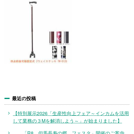
施設・料金
アクセス
最近の投稿
【特別展示2026「生産性向上フェア～インカムを活用
して業務の３Mを解消しよう～」が始まりました】
「R8 但馬長寿の郷 フェスタ」開催のご案内