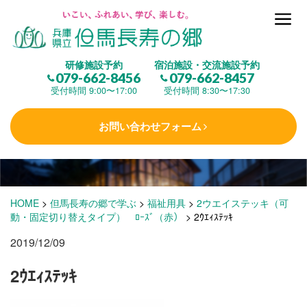
但馬長寿の郷とは
研修施設予約
宿泊施設・交流施設予約
079-662-8456
079-662-8457
集 う
(研修施設)
受付時間 9:00〜17:00
受付時間 8:30〜17:30
お問い合わせフォーム
楽しむ
(交流施設・事業)
学 ぶ
(健康福祉)
HOME
>
但馬長寿の郷で学ぶ
>
福祉用具
>
2ウエイステッキ（可
動・固定切り替えタイプ） ﾛｰｽﾞ（赤）
>
2ｳｴｨｽﾃｯｷ
2019/12/09
泊まる
(宿泊)
2ｳｴｨｽﾃｯｷ