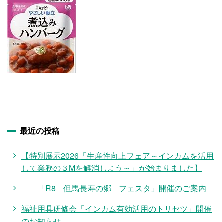
施設・料金
アクセス
最近の投稿
【特別展示2026「生産性向上フェア～インカムを活用
して業務の３Mを解消しよう～」が始まりました】
「R8 但馬長寿の郷 フェスタ」開催のご案内
福祉用具研修会「インカム有効活用のトリセツ」開催
のお知らせ