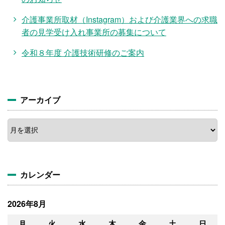
介護事業所取材（Instagram）および介護業界への求職
者の見学受け入れ事業所の募集について
令和８年度 介護技術研修のご案内
アーカイブ
ア
ー
カ
イ
ブ
カレンダー
2026年8月
月
火
水
木
金
土
日