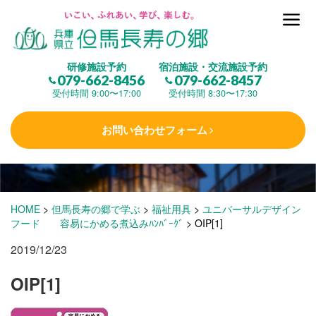
但馬長寿の郷とは
研修施設予約
宿泊施設・交流施設予約
079-662-8456
079-662-8457
集 う
(研修施設)
受付時間 9:00〜17:00
受付時間 8:30〜17:30
お問い合わせフォーム
楽しむ
(交流施設・事業)
学 ぶ
(健康福祉)
HOME
>
但馬長寿の郷で学ぶ
>
福祉用具
>
ユニバーサルデザイン
フード 容易にかめる煮込みﾊﾝﾊﾞｰｸﾞ
>
OIP[1]
2019/12/23
泊まる
(宿泊)
OIP[1]