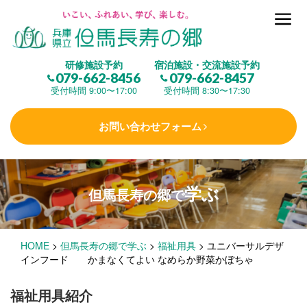
但馬長寿の郷とは
研修施設予約
宿泊施設・交流施設予約
079-662-8456
079-662-8457
集 う
(研修施設)
受付時間 9:00〜17:00
受付時間 8:30〜17:30
お問い合わせフォーム
楽しむ
(交流施設・事業)
学ぶ
但馬長寿の郷で
学 ぶ
(健康福祉)
HOME
>
但馬長寿の郷で学ぶ
>
福祉用具
>
ユニバーサルデザ
泊まる
(宿泊)
インフード かまなくてよい なめらか野菜かぼちゃ
福祉用具紹介