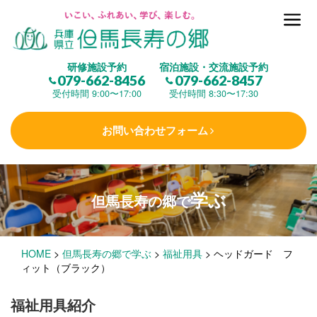
但馬長寿の郷とは
研修施設予約
宿泊施設・交流施設予約
079-662-8456
079-662-8457
集 う
(研修施設)
受付時間 9:00〜17:00
受付時間 8:30〜17:30
お問い合わせフォーム
楽しむ
(交流施設・事業)
学ぶ
但馬長寿の郷で
学 ぶ
(健康福祉)
HOME
>
但馬長寿の郷で学ぶ
>
福祉用具
>
ヘッドガード フ
泊まる
(宿泊)
ィット（ブラック）
福祉用具紹介