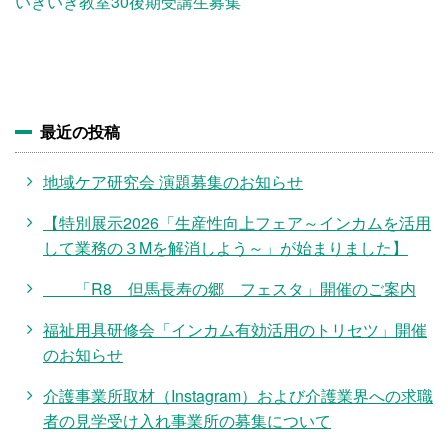
施設・料金
いきいき教室30後期受講生募集
アクセス
最近の投稿
地域ケア研究会 演題募集のお知らせ
【特別展示2026「生産性向上フェア～インカムを活用
して業務の３Mを解消しよう～」が始まりました】
「R8 但馬長寿の郷 フェスタ」開催のご案内
福祉用具研修会「インカム有効活用のトリセツ」開催
のお知らせ
介護事業所取材（Instagram）および介護業界への求職
者の見学受け入れ事業所の募集について