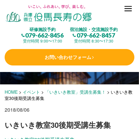
但馬長寿の郷とは
研修施設予約
宿泊施設・交流施設予約
079-662-8456
079-662-8457
集 う
(研修施設)
受付時間 9:00〜17:00
受付時間 8:30〜17:30
お問い合わせフォーム
楽しむ
(交流施設・事業)
学 ぶ
(健康福祉)
HOME
>
イベント
>
「いきいき教室」受講生募集！
>
いきいき教
室30後期受講生募集
2018/08/06
泊まる
(宿泊)
いきいき教室30後期受講生募集