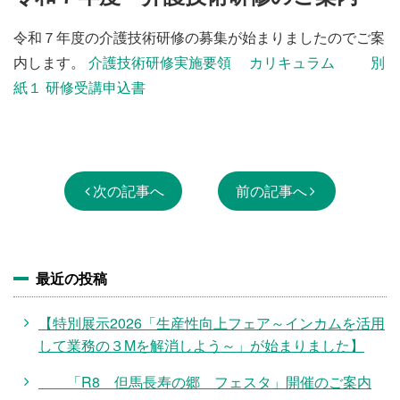
施設・料金
令和７年度の介護技術研修の募集が始まりましたのでご案
内します。
介護技術研修実施要領
カリキュラム
別
アクセス
紙１ 研修受講申込書
次の記事へ
前の記事へ
最近の投稿
【特別展示2026「生産性向上フェア～インカムを活用
して業務の３Mを解消しよう～」が始まりました】
「R8 但馬長寿の郷 フェスタ」開催のご案内