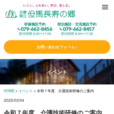
但馬長寿の郷とは
研修施設予約
宿泊施設・交流施設予約
079-662-8456
079-662-8457
集 う
(研修施設)
受付時間 9:00〜17:00
受付時間 8:30〜17:30
お問い合わせフォーム
楽しむ
(交流施設・事業)
イベント
学 ぶ
(健康福祉)
HOME
>
イベント
>
令和７年度 介護技術研修のご案内
泊まる
(宿泊)
2025/03/04
令和７年度 介護技術研修のご案内