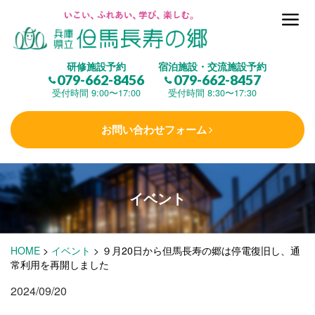
但馬長寿の郷とは
研修施設予約
宿泊施設・交流施設予約
079-662-8456
079-662-8457
集 う
(研修施設)
受付時間 9:00〜17:00
受付時間 8:30〜17:30
お問い合わせフォーム
楽しむ
(交流施設・事業)
イベント
学 ぶ
(健康福祉)
HOME
>
イベント
>
９月20日から但馬長寿の郷は停電復旧し、通
泊まる
(宿泊)
常利用を再開しました
2024/09/20