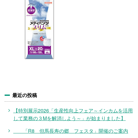
施設・料金
アクセス
最近の投稿
【特別展示2026「生産性向上フェア～インカムを活用
して業務の３Mを解消しよう～」が始まりました】
「R8 但馬長寿の郷 フェスタ」開催のご案内