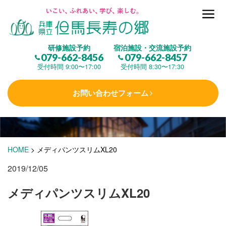
但馬長寿の郷とは
研修施設予約
宿泊施設・交流施設予約
079-662-8456
079-662-8457
集 う
(研修施設)
受付時間 9:00〜17:00
受付時間 8:30〜17:30
お問い合わせフォーム
楽しむ
(交流施設・事業)
学 ぶ
(健康福祉)
HOME
>
メディパンツスリムXL20
2019/12/05
泊まる
(宿泊)
メディパンツスリムXL20