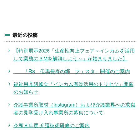
施設・料金
アクセス
最近の投稿
【特別展示2026「生産性向上フェア～インカムを活用
して業務の３Mを解消しよう～」が始まりました】
「R8 但馬長寿の郷 フェスタ」開催のご案内
福祉用具研修会「インカム有効活用のトリセツ」開催
のお知らせ
介護事業所取材（Instagram）および介護業界への求職
者の見学受け入れ事業所の募集について
令和８年度 介護技術研修のご案内