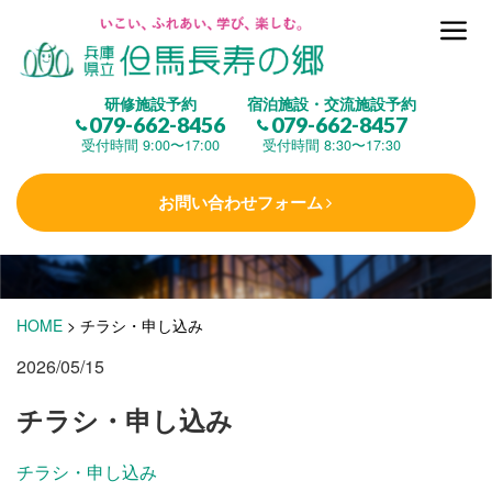
但馬長寿の郷とは
研修施設予約
宿泊施設・交流施設予約
079-662-8456
079-662-8457
集 う
(研修施設)
受付時間 9:00〜17:00
受付時間 8:30〜17:30
お問い合わせフォーム
楽しむ
(交流施設・事業)
学 ぶ
(健康福祉)
HOME
>
チラシ・申し込み
2026/05/15
泊まる
(宿泊)
チラシ・申し込み
チラシ・申し込み