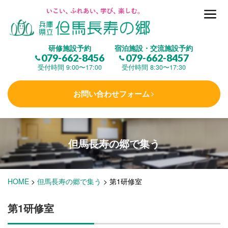
但馬長寿の郷とは
研修施設予約
宿泊施設・交流施設予約
079-662-8456
079-662-8457
集 う
(研修施設)
受付時間 9:00〜17:00
受付時間 8:30〜17:30
お問い合わせフォーム
楽しむ
(交流施設・事業)
但馬長寿の郷で
集う
学 ぶ
(健康福祉)
HOME
>
但馬長寿の郷で集う
>
第1研修室
泊まる
(宿泊)
第1研修室