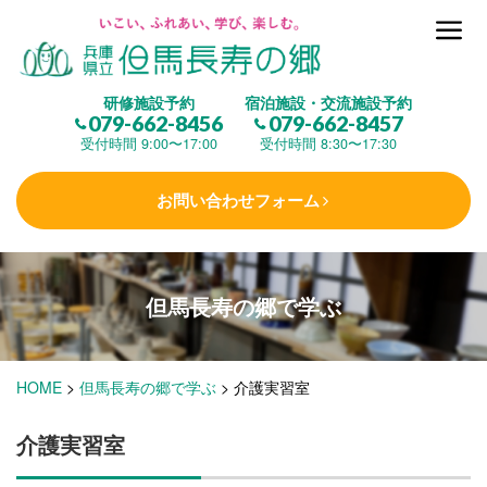
但馬長寿の郷とは
研修施設予約
宿泊施設・交流施設予約
079-662-8456
079-662-8457
集 う
(研修施設)
受付時間 9:00〜17:00
受付時間 8:30〜17:30
お問い合わせフォーム
楽しむ
(交流施設・事業)
但馬長寿の郷で
学ぶ
学 ぶ
(健康福祉)
HOME
>
但馬長寿の郷で学ぶ
>
介護実習室
泊まる
(宿泊)
介護実習室