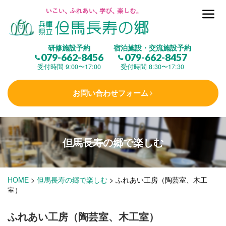
但馬長寿の郷とは
研修施設予約
宿泊施設・交流施設予約
079-662-8456
079-662-8457
集 う
(研修施設)
受付時間 9:00〜17:00
受付時間 8:30〜17:30
お問い合わせフォーム
楽しむ
(交流施設・事業)
但馬長寿の郷で
楽しむ
学 ぶ
(健康福祉)
HOME
>
但馬長寿の郷で楽しむ
>
ふれあい工房（陶芸室、木工
泊まる
(宿泊)
室）
ふれあい工房（陶芸室、木工室）