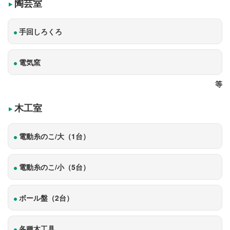
陶芸室
手回しろくろ
電気窯
等
木工室
電動糸のこ/大（1台）
電動糸のこ/小（5台）
ボール盤（2台）
各種木工具