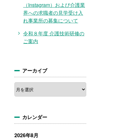
（Instagram）および介護業
界への求職者の見学受け入
れ事業所の募集について
令和８年度 介護技術研修の
ご案内
アーカイブ
ア
ー
カ
イ
ブ
カレンダー
2026年8月