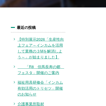
最近の投稿
【特別展示2026「生産性向
上フェア～インカムを活用
して業務の３Mを解消しよ
う～」が始まりました】
「R8 但馬長寿の郷
フェスタ」開催のご案内
福祉用具研修会「インカム
有効活用のトリセツ」開催
のお知らせ
介護事業所取材