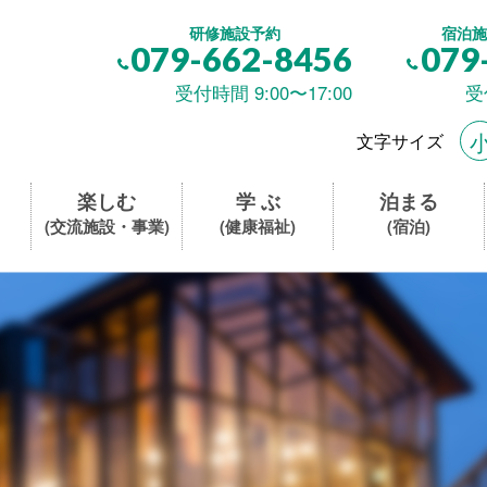
研修施設予約
宿泊施
079-662-8456
079
受付時間 9:00〜17:00
受
文字サイズ
楽しむ
学 ぶ
泊まる
(交流施設・事業)
(健康福祉)
(宿泊)