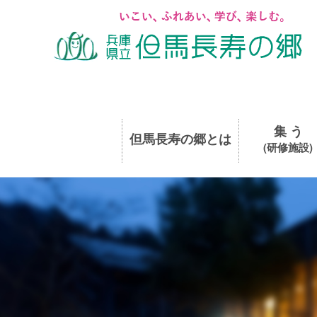
集 う
但馬長寿の郷とは
(研修施設)