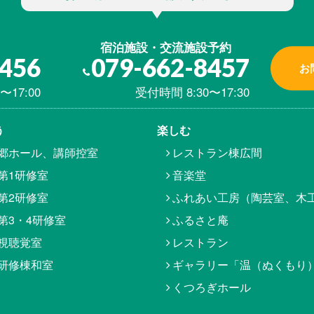
宿泊施設・交流施設予約
8456
079-662-8457
お
〜17:00
受付時間 8:30〜17:30
う
楽しむ
郷ホール、講師控室
レストラン棟広間
第1研修室
音楽堂
第2研修室
ふれあい工房（陶芸室、木
第3・4研修室
ふるさと庵
視聴覚室
レストラン
研修棟和室
ギャラリー「温（ぬくもり
くつろぎホール