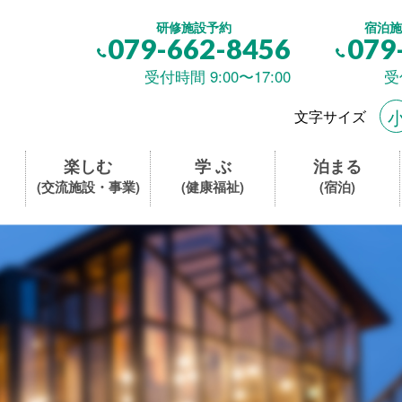
研修施設予約
宿泊施
079-662-8456
079
受付時間 9:00〜17:00
受
文字サイズ
楽しむ
学 ぶ
泊まる
(交流施設・事業)
(健康福祉)
(宿泊)