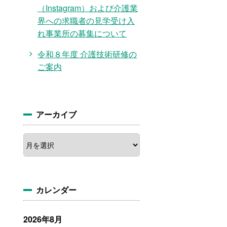
（Instagram）および介護業
界への求職者の見学受け入
れ事業所の募集について
令和８年度 介護技術研修の
ご案内
アーカイブ
ア
ー
カ
イ
ブ
カレンダー
2026年8月