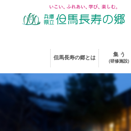
集 う
但馬長寿の郷とは
(研修施設)