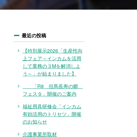
最近の投稿
【特別展示2026「生産性向
上フェア～インカムを活用
して業務の３Mを解消しよ
う～」が始まりました】
「R8 但馬長寿の郷
フェスタ」開催のご案内
福祉用具研修会「インカム
有効活用のトリセツ」開催
のお知らせ
介護事業所取材