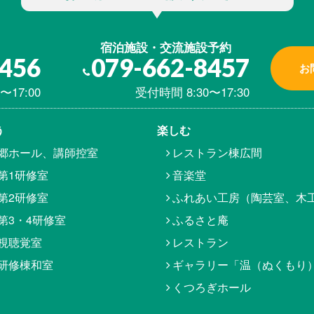
宿泊施設・交流施設予約
8456
079-662-8457
お
〜17:00
受付時間 8:30〜17:30
う
楽しむ
郷ホール、講師控室
レストラン棟広間
第1研修室
音楽堂
第2研修室
ふれあい工房（陶芸室、木
第3・4研修室
ふるさと庵
視聴覚室
レストラン
研修棟和室
ギャラリー「温（ぬくもり
くつろぎホール