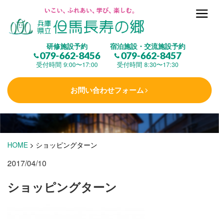
但馬長寿の郷とは
研修施設予約
宿泊施設・交流施設予約
079-662-8456
079-662-8457
集 う
(研修施設)
受付時間 9:00〜17:00
受付時間 8:30〜17:30
お問い合わせフォーム
楽しむ
(交流施設・事業)
学 ぶ
(健康福祉)
HOME
>
ショッピングターン
2017/04/10
泊まる
(宿泊)
ショッピングターン