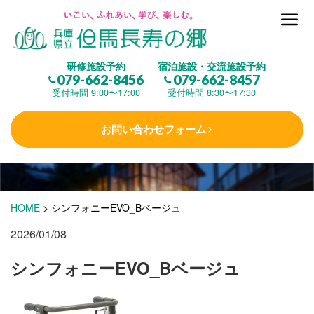
但馬長寿の郷とは
研修施設予約
宿泊施設・交流施設予約
079-662-8456
079-662-8457
集 う
(研修施設)
受付時間 9:00〜17:00
受付時間 8:30〜17:30
お問い合わせフォーム
楽しむ
(交流施設・事業)
学 ぶ
(健康福祉)
HOME
>
シンフォニーEVO_Bベージュ
2026/01/08
泊まる
(宿泊)
シンフォニーEVO_Bベージュ