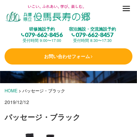
但馬長寿の郷とは
研修施設予約
宿泊施設・交流施設予約
079-662-8456
079-662-8457
集 う
(研修施設)
受付時間 9:00〜17:00
受付時間 8:30〜17:30
お問い合わせフォーム
楽しむ
(交流施設・事業)
学 ぶ
(健康福祉)
HOME
>
パッセージ・ブラック
2019/12/12
泊まる
(宿泊)
パッセージ・ブラック