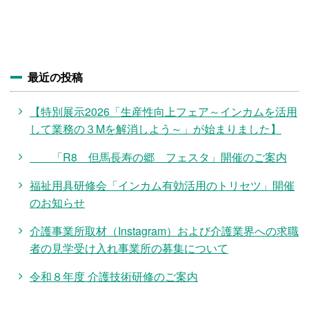
施設・料金
アクセス
最近の投稿
【特別展示2026「生産性向上フェア～インカムを活用
して業務の３Mを解消しよう～」が始まりました】
「R8 但馬長寿の郷 フェスタ」開催のご案内
福祉用具研修会「インカム有効活用のトリセツ」開催
のお知らせ
介護事業所取材（Instagram）および介護業界への求職
者の見学受け入れ事業所の募集について
令和８年度 介護技術研修のご案内