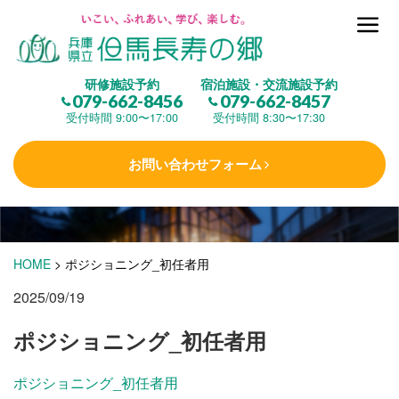
但馬長寿の郷とは
研修施設予約
宿泊施設・交流施設予約
079-662-8456
079-662-8457
集 う
(研修施設)
受付時間 9:00〜17:00
受付時間 8:30〜17:30
お問い合わせフォーム
楽しむ
(交流施設・事業)
学 ぶ
(健康福祉)
HOME
>
ポジショニング_初任者用
2025/09/19
泊まる
(宿泊)
ポジショニング_初任者用
ポジショニング_初任者用