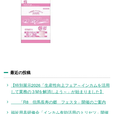
施設・料金
アクセス
最近の投稿
【特別展示2026「生産性向上フェア～インカムを活用
して業務の３Mを解消しよう～」が始まりました】
「R8 但馬長寿の郷 フェスタ」開催のご案内
福祉用具研修会「インカム有効活用のトリセツ」開催