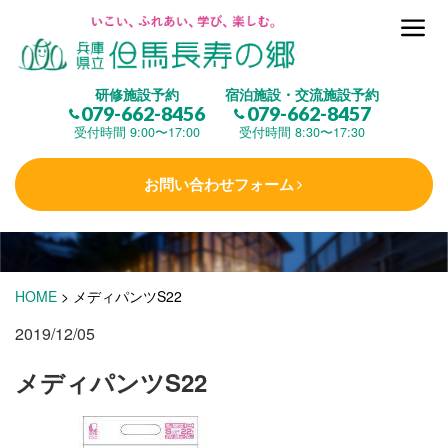
但馬長寿の郷とは
研修施設予約
宿泊施設・交流施設予約
079-662-8456
079-662-8457
集 う
(研修施設)
受付時間 9:00〜17:00
受付時間 8:30〜17:30
お問い合わせフォーム
楽しむ
(交流施設・事業)
学 ぶ
(健康福祉)
HOME
>
メディパンツS22
2019/12/05
泊まる
(宿泊)
メディパンツS22