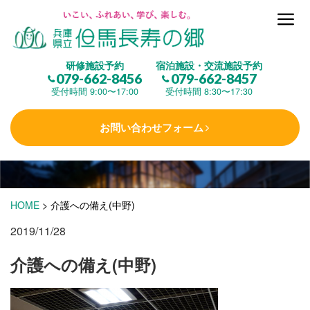
但馬長寿の郷とは
研修施設予約
宿泊施設・交流施設予約
079-662-8456
079-662-8457
集 う
(研修施設)
受付時間 9:00〜17:00
受付時間 8:30〜17:30
お問い合わせフォーム
楽しむ
(交流施設・事業)
学 ぶ
(健康福祉)
HOME
>
介護への備え(中野)
2019/11/28
泊まる
(宿泊)
介護への備え(中野)