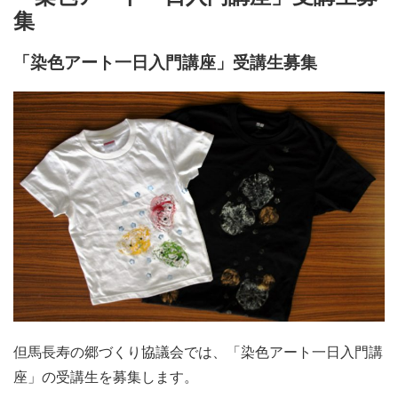
施設・料金
集
「染色アート一日入門講座」受講生募集
アクセス
但馬長寿の郷づくり協議会では、「染色アート一日入門講
座」の受講生を募集します。