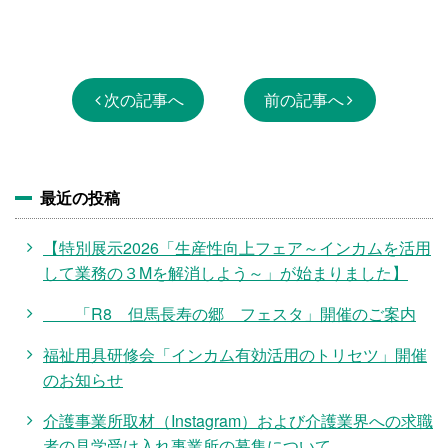
次の記事へ
前の記事へ
最近の投稿
【特別展示2026「生産性向上フェア～インカムを活用
して業務の３Mを解消しよう～」が始まりました】
「R8 但馬長寿の郷 フェスタ」開催のご案内
福祉用具研修会「インカム有効活用のトリセツ」開催
のお知らせ
介護事業所取材（Instagram）および介護業界への求職
者の見学受け入れ事業所の募集について