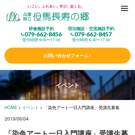
但馬長寿の郷とは
研修施設予約
宿泊施設・交流施設予約
079-662-8456
079-662-8457
集 う
(研修施設)
受付時間 9:00〜17:00
受付時間 8:30〜17:30
お問い合わせフォーム
楽しむ
(交流施設・事業)
イベント
学 ぶ
(健康福祉)
HOME
>
イベント
>
「染色アート一日入門講座」受講生募集
泊まる
(宿泊)
2019/06/04
「染色アート一日入門講座」受講生募