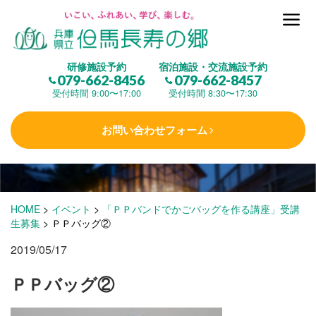
但馬長寿の郷とは
研修施設予約
宿泊施設・交流施設予約
079-662-8456
079-662-8457
集 う
(研修施設)
受付時間 9:00〜17:00
受付時間 8:30〜17:30
お問い合わせフォーム
楽しむ
(交流施設・事業)
学 ぶ
(健康福祉)
HOME
>
イベント
>
「ＰＰバンドでかごバッグを作る講座」受講
生募集
>
ＰＰバッグ②
2019/05/17
泊まる
(宿泊)
ＰＰバッグ②