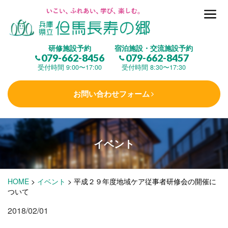
但馬長寿の郷とは
研修施設予約
宿泊施設・交流施設予約
079-662-8456
079-662-8457
集 う
(研修施設)
受付時間 9:00〜17:00
受付時間 8:30〜17:30
お問い合わせフォーム
楽しむ
(交流施設・事業)
イベント
学 ぶ
(健康福祉)
HOME
>
イベント
>
平成２９年度地域ケア従事者研修会の開催に
泊まる
(宿泊)
ついて
2018/02/01