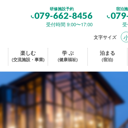
研修施設予約
宿泊施
079-662-8456
079
受付時間 9:00〜17:00
受
文字サイズ
楽しむ
学 ぶ
泊まる
(交流施設・事業)
(健康福祉)
(宿泊)