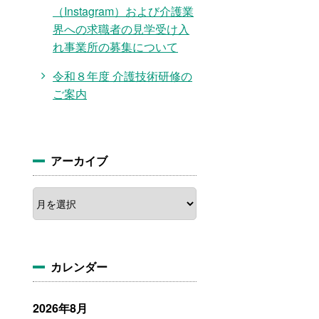
（Instagram）および介護業
界への求職者の見学受け入
れ事業所の募集について
令和８年度 介護技術研修の
ご案内
アーカイブ
ア
ー
カ
イ
ブ
カレンダー
2026年8月