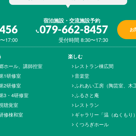
宿泊施設・交流施設予約
8456
079-662-8457
お
〜17:00
受付時間 8:30〜17:30
う
楽しむ
郷ホール、講師控室
レストラン棟広間
第1研修室
音楽堂
第2研修室
ふれあい工房（陶芸室、木
第3・4研修室
ふるさと庵
視聴覚室
レストラン
研修棟和室
ギャラリー「温（ぬくもり
くつろぎホール