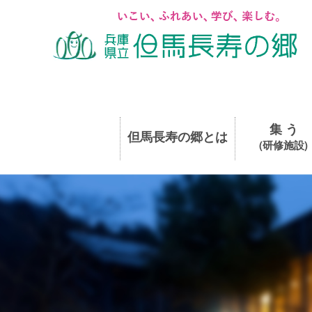
集 う
但馬長寿の郷とは
(研修施設)