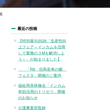
紙
最近の投稿
【特別展示2026「生産性向
上フェア～インカムを活用
して業務の３Mを解消しよ
う～」が始まりました】
「R8 但馬長寿の郷
フェスタ」開催のご案内
福祉用具研修会「インカム
有効活用のトリセツ」開催
のお知らせ
介護事業所取材