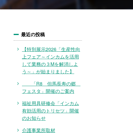
最近の投稿
【特別展示2026「生産性向
上フェア～インカムを活用
して業務の３Mを解消しよ
う～」が始まりました】
「R8 但馬長寿の郷
フェスタ」開催のご案内
福祉用具研修会「インカム
有効活用のトリセツ」開催
のお知らせ
介護事業所取材