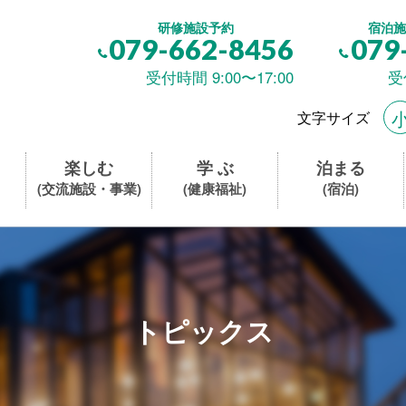
研修施設予約
宿泊施
079-662-8456
079
受付時間 9:00〜17:00
受
文字サイズ
楽しむ
学 ぶ
泊まる
(交流施設・事業)
(健康福祉)
(宿泊)
トピックス