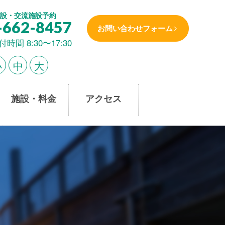
設・交流施設予約
-662-8457
お問い合わせフォーム
付時間 8:30〜17:30
小
中
大
施設・料金
アクセス