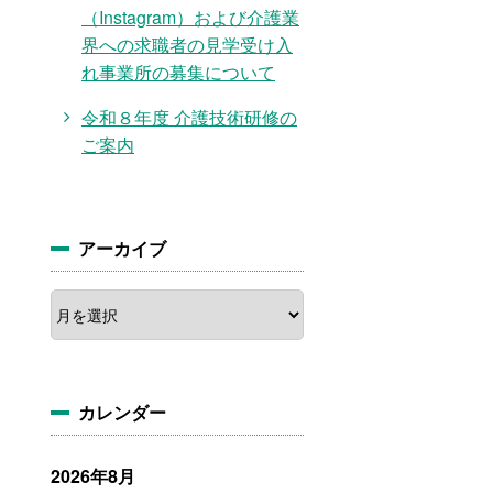
（Instagram）および介護業
界への求職者の見学受け入
れ事業所の募集について
令和８年度 介護技術研修の
ご案内
アーカイブ
ア
ー
カ
イ
ブ
カレンダー
2026年8月