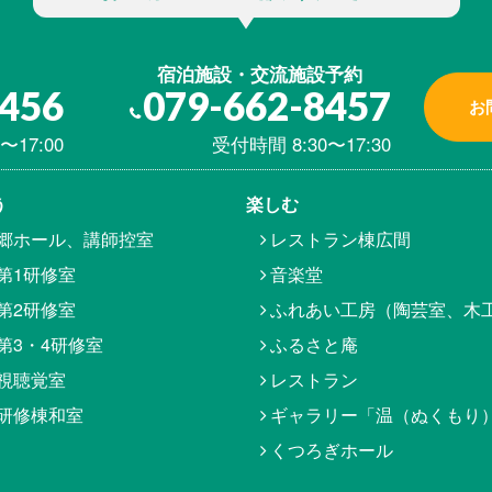
宿泊施設・交流施設予約
8456
079-662-8457
お
〜17:00
受付時間 8:30〜17:30
う
楽しむ
郷ホール、講師控室
レストラン棟広間
第1研修室
音楽堂
第2研修室
ふれあい工房（陶芸室、木
第3・4研修室
ふるさと庵
視聴覚室
レストラン
研修棟和室
ギャラリー「温（ぬくもり
くつろぎホール