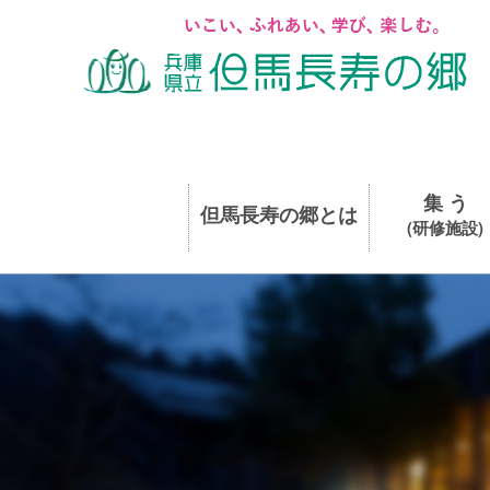
集 う
但馬長寿の郷とは
(研修施設)