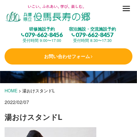
但馬長寿の郷とは
研修施設予約
宿泊施設・交流施設予約
079-662-8456
079-662-8457
集 う
(研修施設)
受付時間 9:00〜17:00
受付時間 8:30〜17:30
お問い合わせフォーム
楽しむ
(交流施設・事業)
学 ぶ
(健康福祉)
HOME
>
湯おけスタンドL
2022/02/07
泊まる
(宿泊)
湯おけスタンドL