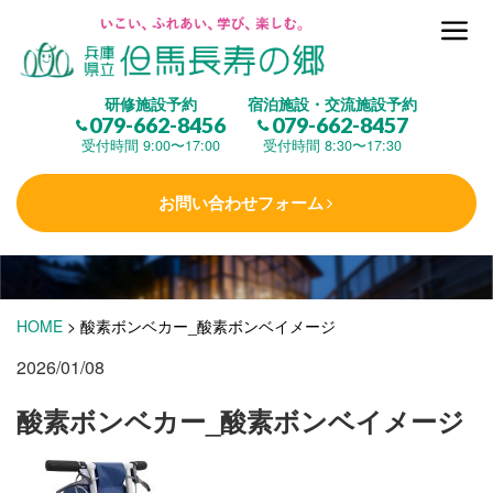
但馬長寿の郷とは
研修施設予約
宿泊施設・交流施設予約
079-662-8456
079-662-8457
集 う
(研修施設)
受付時間 9:00〜17:00
受付時間 8:30〜17:30
お問い合わせフォーム
楽しむ
(交流施設・事業)
学 ぶ
(健康福祉)
HOME
>
酸素ボンベカー_酸素ボンベイメージ
2026/01/08
泊まる
(宿泊)
酸素ボンベカー_酸素ボンベイメージ