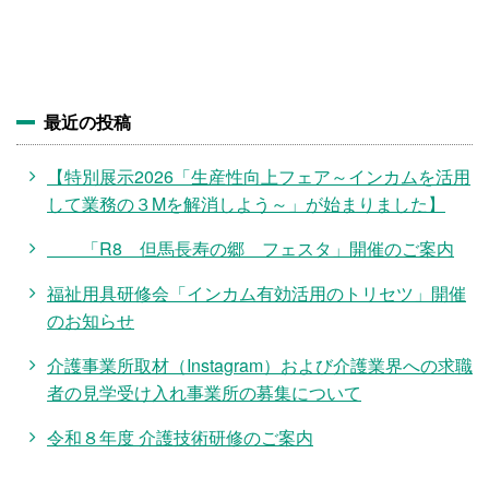
施設・料金
アクセス
最近の投稿
【特別展示2026「生産性向上フェア～インカムを活用
して業務の３Mを解消しよう～」が始まりました】
「R8 但馬長寿の郷 フェスタ」開催のご案内
福祉用具研修会「インカム有効活用のトリセツ」開催
のお知らせ
介護事業所取材（Instagram）および介護業界への求職
者の見学受け入れ事業所の募集について
令和８年度 介護技術研修のご案内