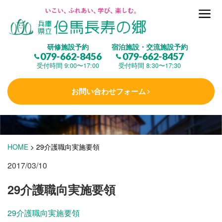
但馬長寿の郷とは
研修施設予約
宿泊施設・交流施設予約
079-662-8456
079-662-8457
集 う
(研修施設)
受付時間 9:00〜17:00
受付時間 8:30〜17:30
お問い合わせフォーム
楽しむ
(交流施設・事業)
学 ぶ
(健康福祉)
HOME
>
29介護職向実施要領
2017/03/10
泊まる
(宿泊)
29介護職向実施要領
29介護職向実施要領