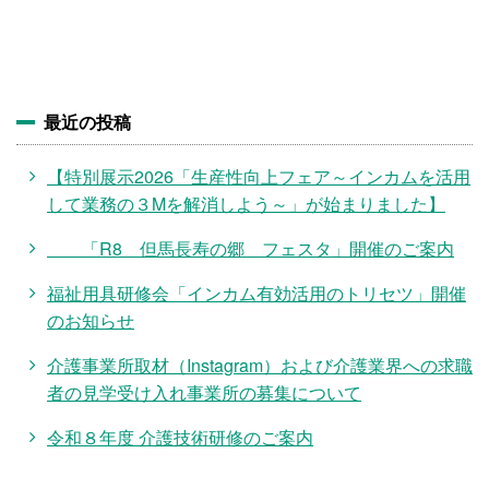
施設・料金
アクセス
最近の投稿
【特別展示2026「生産性向上フェア～インカムを活用
して業務の３Mを解消しよう～」が始まりました】
「R8 但馬長寿の郷 フェスタ」開催のご案内
福祉用具研修会「インカム有効活用のトリセツ」開催
のお知らせ
介護事業所取材（Instagram）および介護業界への求職
者の見学受け入れ事業所の募集について
令和８年度 介護技術研修のご案内