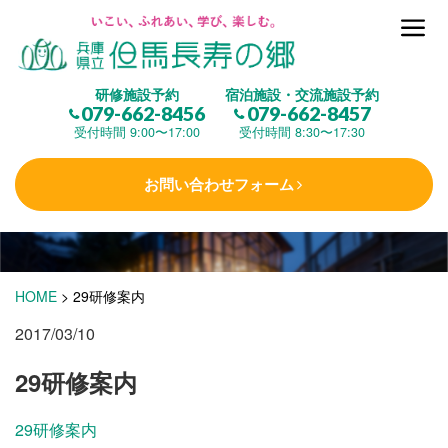
但馬長寿の郷とは
研修施設予約
宿泊施設・交流施設予約
079-662-8456
079-662-8457
集 う
(研修施設)
受付時間 9:00〜17:00
受付時間 8:30〜17:30
お問い合わせフォーム
楽しむ
(交流施設・事業)
学 ぶ
(健康福祉)
HOME
>
29研修案内
2017/03/10
泊まる
(宿泊)
29研修案内
29研修案内