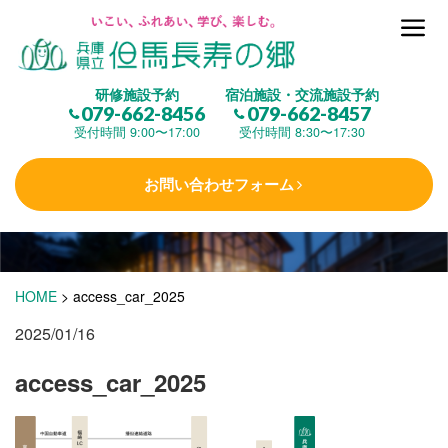
但馬長寿の郷とは
研修施設予約
宿泊施設・交流施設予約
079-662-8456
079-662-8457
集 う
(研修施設)
受付時間 9:00〜17:00
受付時間 8:30〜17:30
お問い合わせフォーム
楽しむ
(交流施設・事業)
学 ぶ
(健康福祉)
HOME
>
access_car_2025
2025/01/16
泊まる
(宿泊)
access_car_2025