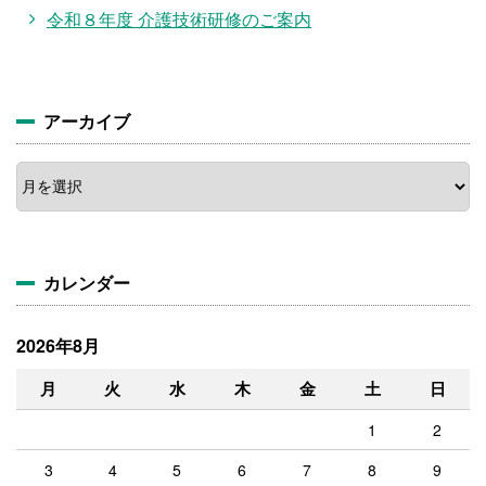
令和８年度 介護技術研修のご案内
アーカイブ
ア
ー
カ
イ
ブ
カレンダー
2026年8月
月
火
水
木
金
土
日
1
2
3
4
5
6
7
8
9