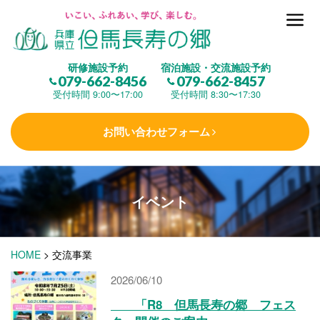
但馬長寿の郷とは
研修施設予約
宿泊施設・交流施設予約
079-662-8456
079-662-8457
集 う
(研修施設)
受付時間 9:00〜17:00
受付時間 8:30〜17:30
お問い合わせフォーム
楽しむ
(交流施設・事業)
イベント
学 ぶ
(健康福祉)
HOME
>
交流事業
泊まる
(宿泊)
2026/06/10
「R8 但馬長寿の郷 フェス