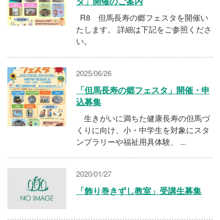
施設・料金
タ」開催のご案内
R8 但馬長寿の郷フェスタを開催い
たします。 詳細は下記をご参照くださ
アクセス
い。
2025/06/26
「但馬長寿の郷フェスタ」開催・申
込募集
生きがいに満ちた健康長寿の但馬づ
くりに向け、小・中学生を対象にスタ
ンプラリーや福祉用具体験、 ...
2020/01/27
「飾り巻きずし教室」受講生募集