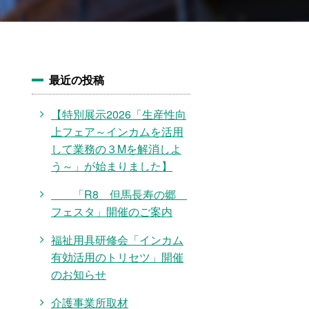
最近の投稿
【特別展示2026「生産性向
上フェア～インカムを活用
して業務の３Mを解消しよ
う～」が始まりました】
「R8 但馬長寿の郷
フェスタ」開催のご案内
福祉用具研修会「インカム
有効活用のトリセツ」開催
のお知らせ
介護事業所取材