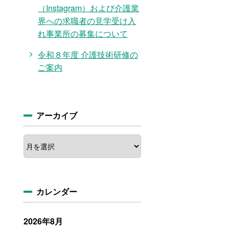
（Instagram）および介護業
界への求職者の見学受け入
れ事業所の募集について
令和８年度 介護技術研修の
ご案内
アーカイブ
ア
ー
カ
イ
ブ
カレンダー
2026年8月