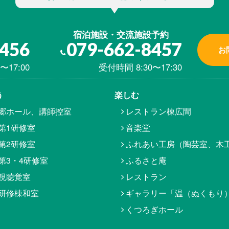
宿泊施設・交流施設予約
8456
079-662-8457
お
〜17:00
受付時間 8:30〜17:30
う
楽しむ
郷ホール、講師控室
レストラン棟広間
第1研修室
音楽堂
第2研修室
ふれあい工房（陶芸室、木
第3・4研修室
ふるさと庵
視聴覚室
レストラン
研修棟和室
ギャラリー「温（ぬくもり
くつろぎホール