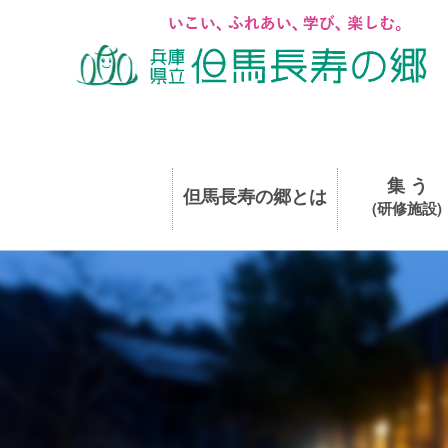
集 う
但馬長寿の郷とは
(研修施設)