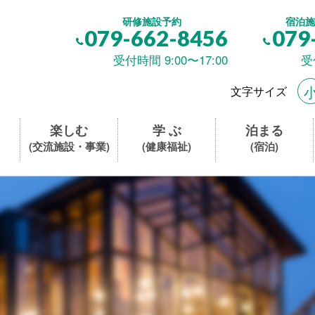
研修施設予約
宿泊施
079-662-8456
079
受付時間 9:00〜17:00
受
文字サイズ
楽しむ
学 ぶ
泊まる
(交流施設・事業)
(健康福祉)
(宿泊)