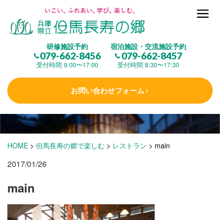
但馬長寿の郷とは
研修施設予約
宿泊施設・交流施設予約
079-662-8456
079-662-8457
集 う
(研修施設)
受付時間 9:00〜17:00
受付時間 8:30〜17:30
お問い合わせフォーム
楽しむ
(交流施設・事業)
学 ぶ
(健康福祉)
HOME
>
但馬長寿の郷で楽しむ
>
レストラン
>
main
2017/01/26
泊まる
(宿泊)
main