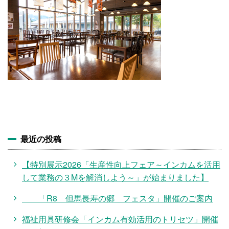
施設・料金
アクセス
最近の投稿
【特別展示2026「生産性向上フェア～インカムを活用
して業務の３Mを解消しよう～」が始まりました】
「R8 但馬長寿の郷 フェスタ」開催のご案内
福祉用具研修会「インカム有効活用のトリセツ」開催