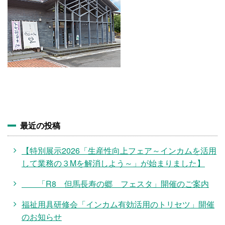
施設・料金
アクセス
最近の投稿
【特別展示2026「生産性向上フェア～インカムを活用
して業務の３Mを解消しよう～」が始まりました】
「R8 但馬長寿の郷 フェスタ」開催のご案内
福祉用具研修会「インカム有効活用のトリセツ」開催
のお知らせ