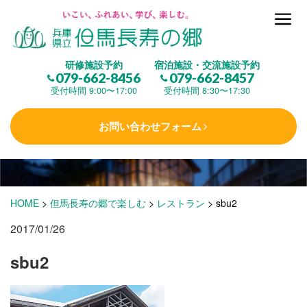
但馬長寿の郷とは
研修施設予約
宿泊施設・交流施設予約
079-662-8456
079-662-8457
集 う
(研修施設)
受付時間 9:00〜17:00
受付時間 8:30〜17:30
お問い合わせフォーム
楽しむ
(交流施設・事業)
学 ぶ
(健康福祉)
HOME
>
但馬長寿の郷で楽しむ
>
レストラン
>
sbu2
2017/01/26
泊まる
(宿泊)
sbu2