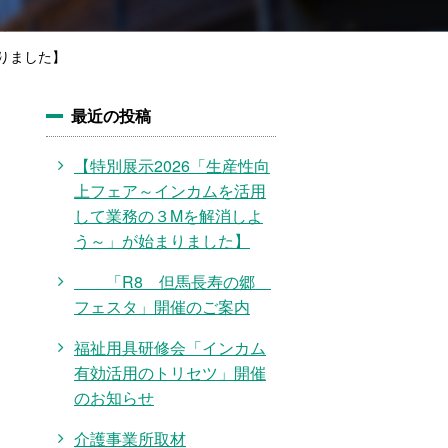
りました】
最近の投稿
【特別展示2026「生産性向
上フェア～インカムを活用
して業務の３Mを解消しよ
う～」が始まりました】
「R8 但馬長寿の郷
フェスタ」開催のご案内
福祉用具研修会「インカム
有効活用のトリセツ」開催
のお知らせ
介護事業所取材