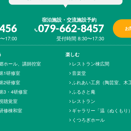
宿泊施設・交流施設予約
8456
079-662-8457
お
〜17:00
受付時間 8:30〜17:30
う
楽しむ
郷ホール、講師控室
レストラン棟広間
第1研修室
音楽堂
第2研修室
ふれあい工房（陶芸室、木
第3・4研修室
ふるさと庵
視聴覚室
レストラン
研修棟和室
ギャラリー「温（ぬくもり
くつろぎホール