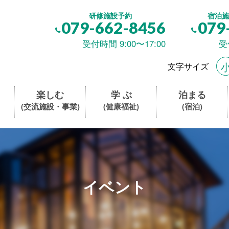
研修施設予約
宿泊施
079-662-8456
079
受付時間 9:00〜17:00
受
文字サイズ
楽しむ
学 ぶ
泊まる
(交流施設・事業)
(健康福祉)
(宿泊)
イベント