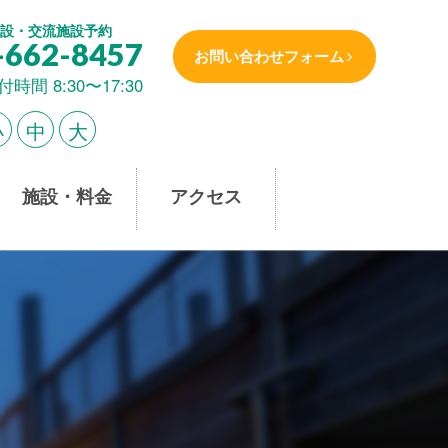
設・交流施設予約
-662-8457
お問い合わせフォーム
付時間 8:30〜17:30
小
中
大
施設・料金
アクセス