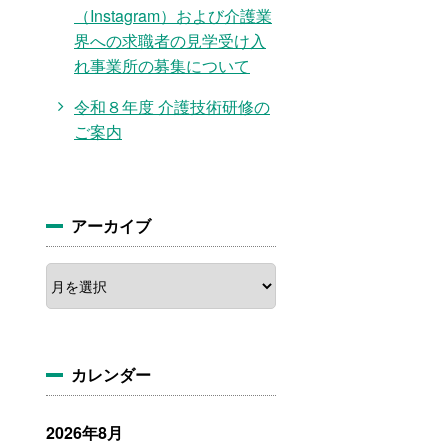
（Instagram）および介護業
界への求職者の見学受け入
れ事業所の募集について
令和８年度 介護技術研修の
ご案内
アーカイブ
ア
ー
カ
イ
ブ
カレンダー
2026年8月