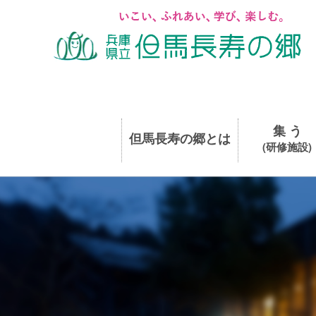
集 う
但馬長寿の郷とは
(研修施設)