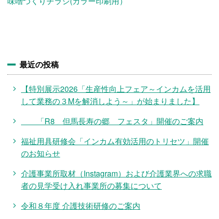
施設・料金
味噌づくりチラシ(カラー印刷用）
アクセス
最近の投稿
【特別展示2026「生産性向上フェア～インカムを活用
して業務の３Mを解消しよう～」が始まりました】
「R8 但馬長寿の郷 フェスタ」開催のご案内
福祉用具研修会「インカム有効活用のトリセツ」開催
のお知らせ
介護事業所取材（Instagram）および介護業界への求職
者の見学受け入れ事業所の募集について
令和８年度 介護技術研修のご案内