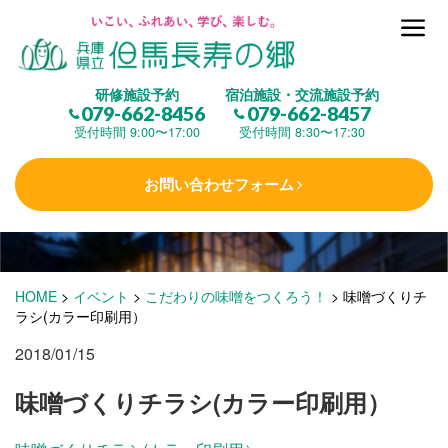
但馬長寿の郷とは
研修施設予約
宿泊施設・交流施設予約
079-662-8456
079-662-8457
集 う
(研修施設)
受付時間 9:00〜17:00
受付時間 8:30〜17:30
お問い合わせフォーム
楽しむ
(交流施設・事業)
学 ぶ
(健康福祉)
HOME
>
イベント
>
こだわりの味噌をつくろう！
>
味噌づくりチ
ラシ(カラー印刷用）
2018/01/15
泊まる
(宿泊)
味噌づくりチラシ(カラー印刷用）