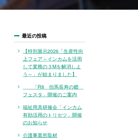
最近の投稿
【特別展示2026「生産性向
上フェア～インカムを活用
して業務の３Mを解消しよ
う～」が始まりました】
「R8 但馬長寿の郷
フェスタ」開催のご案内
福祉用具研修会「インカム
有効活用のトリセツ」開催
のお知らせ
介護事業所取材