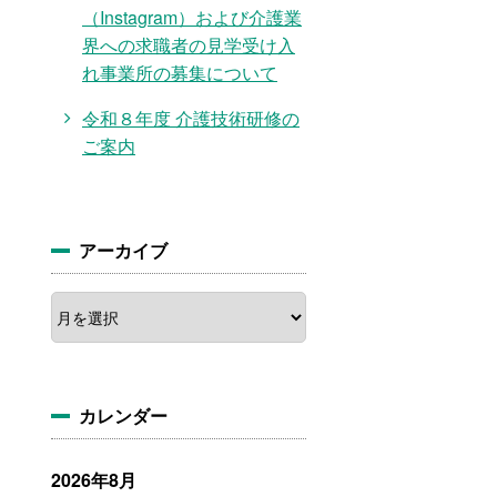
（Instagram）および介護業
界への求職者の見学受け入
れ事業所の募集について
令和８年度 介護技術研修の
ご案内
アーカイブ
ア
ー
カ
イ
ブ
カレンダー
2026年8月