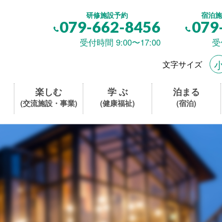
研修施設予約
宿泊施
079-662-8456
079
受付時間 9:00〜17:00
受
文字サイズ
楽しむ
学 ぶ
泊まる
(交流施設・事業)
(健康福祉)
(宿泊)