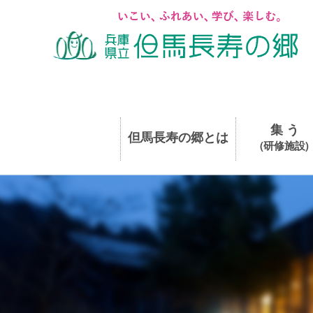
集 う
但馬長寿の郷とは
(研修施設)