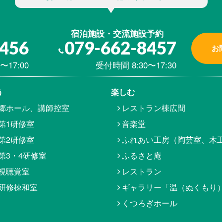
宿泊施設・交流施設予約
8456
079-662-8457
お
〜17:00
受付時間 8:30〜17:30
う
楽しむ
郷ホール、講師控室
レストラン棟広間
第1研修室
音楽堂
第2研修室
ふれあい工房（陶芸室、木
第3・4研修室
ふるさと庵
視聴覚室
レストラン
研修棟和室
ギャラリー「温（ぬくもり
くつろぎホール